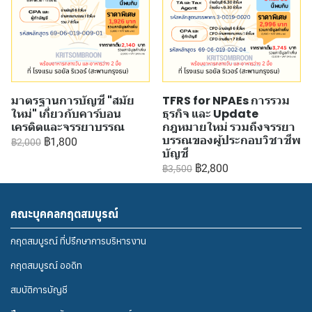
มาตรฐานการบัญชี "สมัย
TFRS for NPAEs การรวม
ใหม่" เกี่ยวกับคาร์บอน
ธุรกิจ และ Update
เครดิตและจรรยาบรรณ
กฎหมายใหม่ รวมถึงจรรยา
บรรณของผู้ประกอบวิชาชีพ
฿1,800
฿2,000
บัญชี
฿2,800
฿3,500
คณะบุคคลกฤตสมบูรณ์
กฤตสมบูรณ์ ที่ปรึกษาการบริหารงาน
กฤตสมบูรณ์ ออดิท
สมบัติการบัญชี