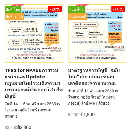
-20%
-10%
สินค้าใหม่
สินค้าใหม่
สินค้าขายดี
สินค้าขายดี
TFRS for NPAEs การรวม
มาตรฐานการบัญชี "สมัย
ธุรกิจ และ Update
ใหม่" เกี่ยวกับคาร์บอน
กฎหมายใหม่ รวมถึงจรรยา
เครดิตและจรรยาบรรณ
บรรณของผู้ประกอบวิชาชีพ
วันศุกร์ ที่ 11 ธันวาคม 2569 ณ
บัญชี
โรงแรม รอยัล ริเวอร์ (สะพาน
กรุงธน) ใกล้ MRT สิรินธร
วันที่ 14 - 15 พฤศจิกายน 2569 ณ
โรงแรม รอยัล ริเวอร์ (สะพาน
฿1,800
฿2,000
กรุงธน)
฿2,800
฿3,500