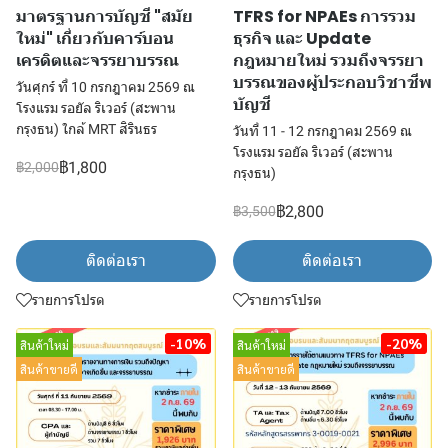
มาตรฐานการบัญชี "สมัย
TFRS for NPAEs การรวม
ใหม่" เกี่ยวกับคาร์บอน
ธุรกิจ และ Update
เครดิตและจรรยาบรรณ
กฎหมายใหม่ รวมถึงจรรยา
บรรณของผู้ประกอบวิชาชีพ
วันศุกร์ ที่ 10 กรกฎาคม 2569 ณ
บัญชี
โรงแรม รอยัล ริเวอร์ (สะพาน
กรุงธน) ใกล้ MRT สิรินธร
วันที่ 11 - 12 กรกฎาคม 2569 ณ
โรงแรม รอยัล ริเวอร์ (สะพาน
฿1,800
฿2,000
กรุงธน)
฿2,800
฿3,500
ติดต่อเรา
ติดต่อเรา
รายการโปรด
รายการโปรด
-10%
-20%
สินค้าใหม่
สินค้าใหม่
สินค้าขายดี
สินค้าขายดี