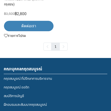
กรุงธน)
฿2,800
฿3,500
ติดต่อเรา
รายการโปรด
1
คณะบุคคลกฤตสมบูรณ์
กฤตสมบูรณ์ ที่ปรึกษาการบริหารงาน
กฤตสมบูรณ์ ออดิท
สมบัติการบัญชี
ฝึกอบรมและสัมมนากฤตสมบูรณ์