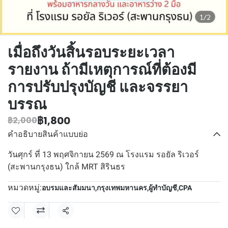
1/2
เมื่อถึงวันสิ้นรอบระยะเวลา
รายงาน ถ้ามีเหตุการณ์ที่ต้องมี
การปรับปรุงบัญชี และจรรยา
บรรณ
฿1,800
฿2,000
คำอธิบายสินค้าแบบย่อ
วันศุกร์ ที่ 13 พฤศจิกายน 2569 ณ โรงแรม รอยัล ริเวอร์
(สะพานกรุงธน) ใกล้ MRT สิรินธร
หมวดหมู่:
อบรมและสัมมนา
,
กรุงเทพมหานคร
,
ผู้ทำบัญชี
,
CPA
แชร์