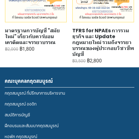
มาตรฐานการบัญชี "สมัย
TFRS for NPAEs การรวม
ใหม่" เกี่ยวกับคาร์บอน
ธุรกิจ และ Update
เครดิตและจรรยาบรรณ
กฎหมายใหม่ รวมถึงจรรยา
บรรณของผู้ประกอบวิชาชีพ
฿1,800
฿2,000
บัญชี
฿2,800
฿3,500
คณะบุคคลกฤตสมบูรณ์
กฤตสมบูรณ์ ที่ปรึกษาการบริหารงาน
กฤตสมบูรณ์ ออดิท
สมบัติการบัญชี
ฝึกอบรมและสัมมนากฤตสมบูรณ์
หอพัก กฤตสมบูรณ์