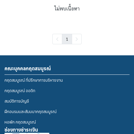
ไม่พบเนื้อหา
1
คณะบุคคลกฤตสมบูรณ์
กฤตสมบูรณ์ ที่ปรึกษาการบริหารงาน
กฤตสมบูรณ์ ออดิท
สมบัติการบัญชี
ฝึกอบรมและสัมมนากฤตสมบูรณ์
หอพัก กฤตสมบูรณ์
ช่องทางชำระเงิน